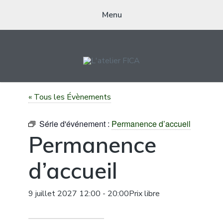
Menu
L'ATELIER FICA
Actions conviviales écologiques et solidaires sur le territoire de
« Tous les Évènements
Meximieux
Série d'événement :
Permanence d’accueil
Permanence
d’accueil
9 juillet 2027 12:00
-
20:00
Prix libre