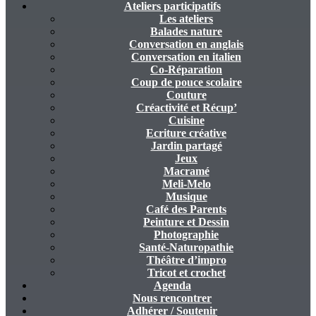
Ateliers participatifs
Les ateliers
Balades nature
Conversation en anglais
Conversation en italien
Co-Réparation
Coup de pouce scolaire
Couture
Créactivité et Récup’
Cuisine
Ecriture créative
Jardin partagé
Jeux
Macramé
Meli-Melo
Musique
Café des Parents
Peinture et Dessin
Photographie
Santé-Naturopathie
Théâtre d’impro
Tricot et crochet
Agenda
Nous rencontrer
Adhérer / Soutenir