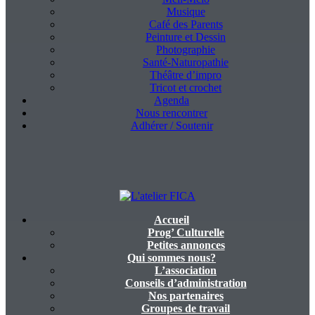
Musique
Café des Parents
Peinture et Dessin
Photographie
Santé-Naturopathie
Théâtre d’impro
Tricot et crochet
Agenda
Nous rencontrer
Adhérer / Soutenir
Accueil
L'atelier FICA
Prog’ Culturelle
Petites annonces
Qui sommes nous?
Actions conviviales écologiques et solidaires sur le territoire de
L’association
Meximieux
Conseils d’administration
Nos partenaires
Groupes de travail