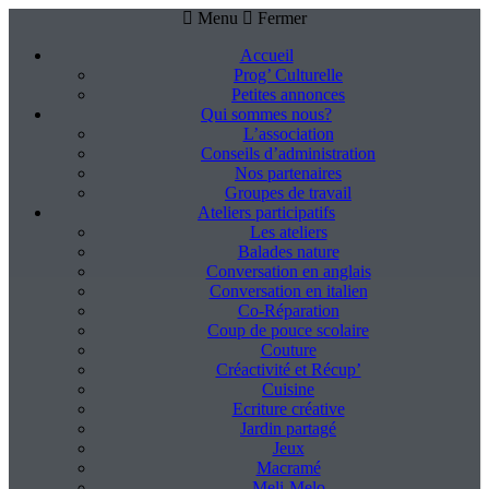
Menu
Fermer
Accueil
Prog’ Culturelle
Petites annonces
Qui sommes nous?
L’association
Conseils d’administration
Nos partenaires
Groupes de travail
Ateliers participatifs
Les ateliers
Balades nature
Conversation en anglais
Conversation en italien
Co-Réparation
Coup de pouce scolaire
Couture
Créactivité et Récup’
Cuisine
Ecriture créative
Jardin partagé
Jeux
Macramé
Meli-Melo