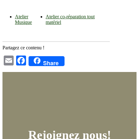
Atelier
Atelier co-réparation tout
Musique
matériel
Partagez ce contenu !
Email
Facebook
Share
Rejoignez nous!