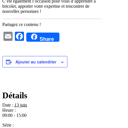
C’est également l’occasion pour vous d’apprendre à
bricoler, apporter votre expertise et rencontrer de
nouvelles personnes !
Partagez ce contenu !
Email
Facebook
Share
Ajouter au calendrier
Détails
Date :
13 juin
Heure :
09:00 - 15:00
Série :