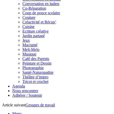
Conversation en italien
Co-Réparation
Coup de pouce scolaire
Couture
Créactivité et Récup’
Cuisine
Ecriture créative
Jardin partagé
Jeux
Macramé
Meli-Melo
Musique
Café des Parents
Peinture et Dessin
Photographie
Santé-Naturopathie
Théâtre d’impro
Tricot et crochet
Agenda
Nous rencontrer
Adhérer / Soutenir
Article suivant
Groupes de travail
Menu