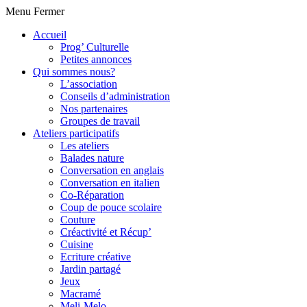
Menu
Fermer
Accueil
Prog’ Culturelle
Petites annonces
Qui sommes nous?
L’association
Conseils d’administration
Nos partenaires
Groupes de travail
Ateliers participatifs
Les ateliers
Balades nature
Conversation en anglais
Conversation en italien
Co-Réparation
Coup de pouce scolaire
Couture
Créactivité et Récup’
Cuisine
Ecriture créative
Jardin partagé
Jeux
Macramé
Meli-Melo