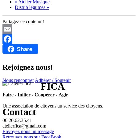
«
Atelier Musique
Distrib légumes
»
Partagez ce contenu !
Email
Share
Facebook
Rejoignez nous!
Nous rencontrer
Adhérer / Soutenir
FICA
Faire
-
Initier
-
Coopérer
-
Agir
Une association de citoyens au service des citoyens.
Contact
06.20.62.35.41
atelierfica@gmail.com
Envoyez nous un message
Retrouvez nous sur FaceBook