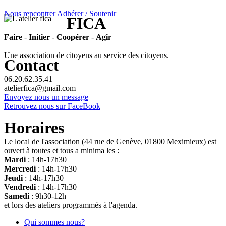
Nous rencontrer
Adhérer / Soutenir
FICA
Faire
-
Initier
-
Coopérer
-
Agir
Une association de citoyens au service des citoyens.
Contact
06.20.62.35.41
atelierfica@gmail.com
Envoyez nous un message
Retrouvez nous sur FaceBook
Horaires
Le local de l'association (44 rue de Genève, 01800 Meximieux) est
ouvert à toutes et tous a minima les :
Mardi
: 14h-17h30
Mercredi
: 14h-17h30
Jeudi
: 14h-17h30
Vendredi
: 14h-17h30
Samedi
: 9h30-12h
et lors des ateliers programmés à l'agenda.
Qui sommes nous?