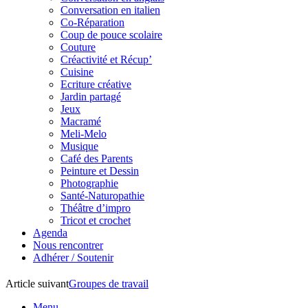
Conversation en italien
Co-Réparation
Coup de pouce scolaire
Couture
Créactivité et Récup’
Cuisine
Ecriture créative
Jardin partagé
Jeux
Macramé
Meli-Melo
Musique
Café des Parents
Peinture et Dessin
Photographie
Santé-Naturopathie
Théâtre d’impro
Tricot et crochet
Agenda
Nous rencontrer
Adhérer / Soutenir
Article suivant
Groupes de travail
Menu