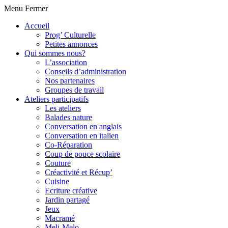
Menu
Fermer
Accueil
Prog’ Culturelle
Petites annonces
Qui sommes nous?
L’association
Conseils d’administration
Nos partenaires
Groupes de travail
Ateliers participatifs
Les ateliers
Balades nature
Conversation en anglais
Conversation en italien
Co-Réparation
Coup de pouce scolaire
Couture
Créactivité et Récup’
Cuisine
Ecriture créative
Jardin partagé
Jeux
Macramé
Meli-Melo