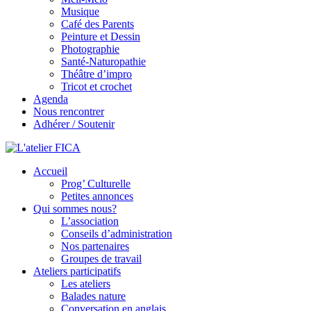
Musique
Café des Parents
Peinture et Dessin
Photographie
Santé-Naturopathie
Théâtre d’impro
Tricot et crochet
Agenda
Nous rencontrer
Adhérer / Soutenir
Accueil
L'atelier FICA
Prog’ Culturelle
Petites annonces
Actions conviviales écologiques et solidaires sur le territoire de Mex
Qui sommes nous?
L’association
Conseils d’administration
Nos partenaires
Groupes de travail
Ateliers participatifs
Les ateliers
Balades nature
Conversation en anglais