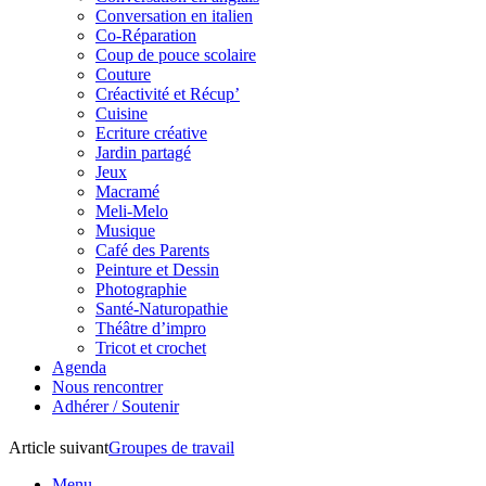
Conversation en italien
Co-Réparation
Coup de pouce scolaire
Couture
Créactivité et Récup’
Cuisine
Ecriture créative
Jardin partagé
Jeux
Macramé
Meli-Melo
Musique
Café des Parents
Peinture et Dessin
Photographie
Santé-Naturopathie
Théâtre d’impro
Tricot et crochet
Agenda
Nous rencontrer
Adhérer / Soutenir
Article suivant
Groupes de travail
Menu