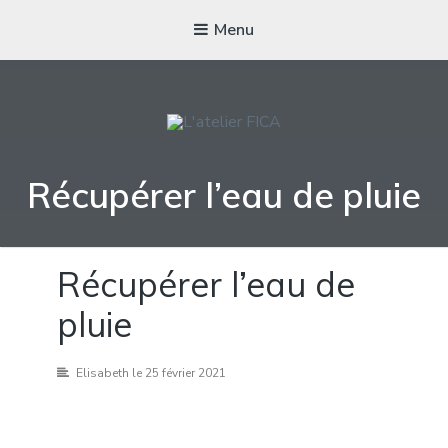
Menu
L'ATELIER FICA
Actions conviviales écologiques et solidaires sur le territoire de
Récupérer l’eau de pluie
Meximieux
Récupérer l’eau de
pluie
Elisabeth
le 25 février 2021