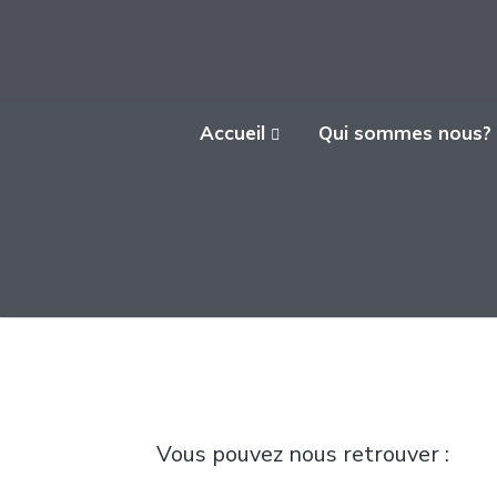
L'ATELIER FICA
Accueil
Qui sommes nous?
Actions conviviales écologiques et
solidaires sur le territoire de Meximieux
Vous pouvez nous retrouver :