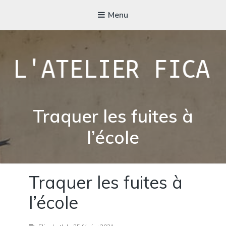
Menu
L'ATELIER FICA
Actions conviviales écologiques et solidaires sur le territoire de
Traquer les fuites à
Meximieux
l’école
Traquer les fuites à
l’école