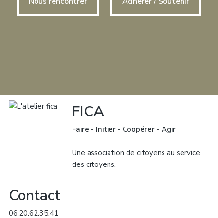
Nous rencontrer
Adhérer / Soutenir
FICA
Faire
-
Initier
-
Coopérer
-
Agir
Une association de citoyens au service
des citoyens.
Contact
06.20.62.35.41