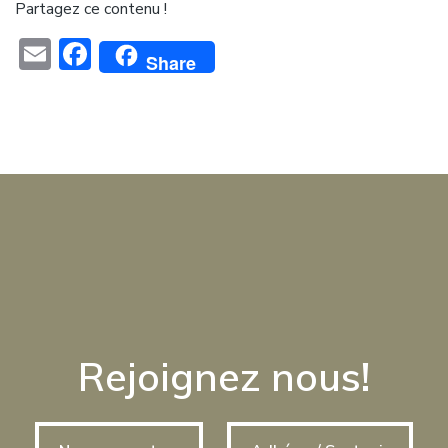
Partagez ce contenu !
Email
Facebook
Share
Rejoignez nous!