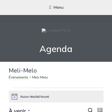
Menu
L'ATELIER FICA
Actions conviviales écologiques et solidaires sur le territoire de
Agenda
Meximieux
Meli-Melo
Meli-Melo
Évènements
Évènements
Aucun résultat trouvé.
Notice
Recher
Nav
À venir
Recherche