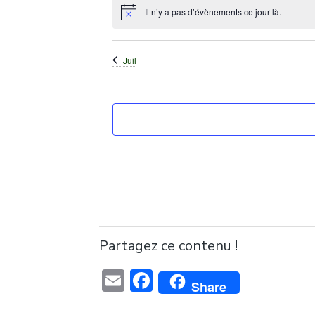
Il n’y a pas d’évènements ce jour là.
Notice
Juil
Partagez ce contenu !
Email
Facebook
Share