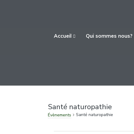
L'ATELIER FICA
Accueil
Qui sommes nous?
Actions conviviales écologiques et
solidaires sur le territoire de Meximieux
Santé naturopathie
Santé naturopathie
Évènements