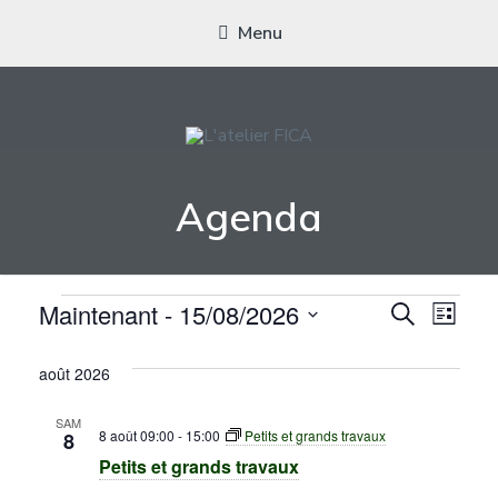
Menu
L'ATELIER FICA
Actions conviviales écologiques et solidaires sur le territoire de
Agenda
Meximieux
Évènements
Recher
Nav
Maintenant
 - 
15/08/2026
Recherche
Liste
Sélectionnez
de
et
une
août 2026
vue
navigat
date.
Évè
SAM
de
8 août 09:00
-
15:00
Petits et grands travaux
8
Petits et grands travaux
vues