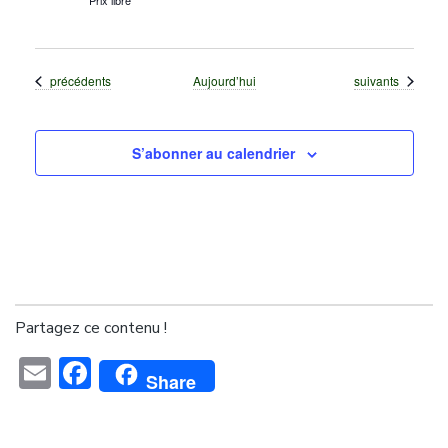
Prix libre
Évènements
Évènements
précédents
Aujourd’hui
suivants
S’abonner au calendrier
Partagez ce contenu !
Email
Facebook
Share