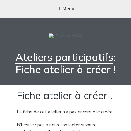
Menu
L'ATELIER FICA
Actions conviviales écologiques et solidaires sur le territoire de
Ateliers participatifs
:
Meximieux
Fiche atelier à créer !
Fiche atelier à créer !
La fiche de cet atelier n’a pas encore été créée.
N’hésitez pas à nous contacter si vous