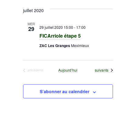
Sélectionnez
une
juillet 2020
date.
MER
29 juillet 2020 15:00
-
17:00
29
FICArriole étape 5
ZAC Les Granges
Meximieux
Évènements
Aujourd’hui
suivants
Évènements
précédents
S’abonner au calendrier