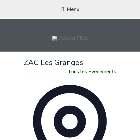
Menu
L'ATELIER FICA
Actions conviviales écologiques et solidaires sur le territoire de
ZAC Les Granges
Meximieux
« Tous les Évènements
Adresse