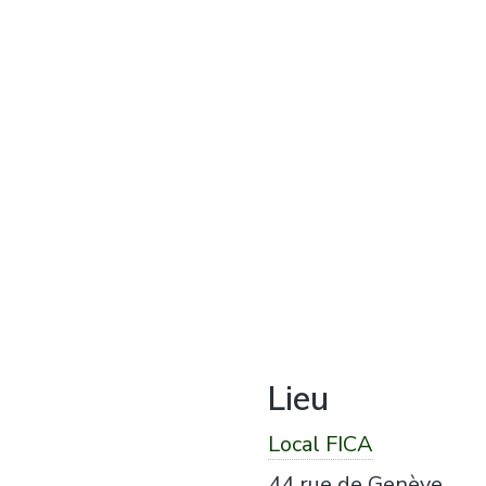
Lieu
Local FICA
44 rue de Genève