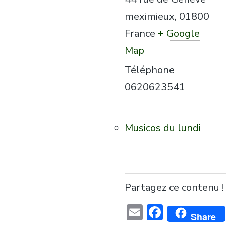
meximieux
,
01800
France
+ Google
Map
Téléphone
0620623541
Musicos du lundi
Partagez ce contenu !
Email
Faceboo
Share