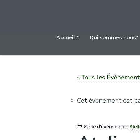
L'ATELIER FICA
Accueil
Qui sommes nous?
Actions conviviales écologiques et
solidaires sur le territoire de Meximieux
« Tous les Évènement
Cet évènement est pa
Série d'événement :
Ateli