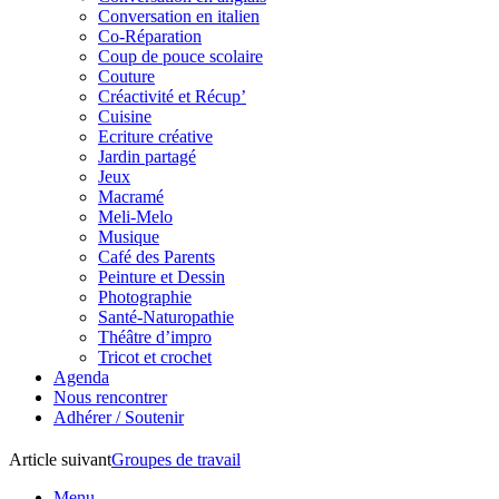
Conversation en italien
Co-Réparation
Coup de pouce scolaire
Couture
Créactivité et Récup’
Cuisine
Ecriture créative
Jardin partagé
Jeux
Macramé
Meli-Melo
Musique
Café des Parents
Peinture et Dessin
Photographie
Santé-Naturopathie
Théâtre d’impro
Tricot et crochet
Agenda
Nous rencontrer
Adhérer / Soutenir
Article suivant
Groupes de travail
Menu