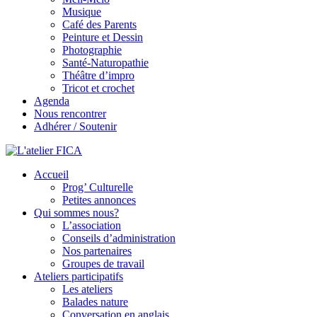
Musique
Café des Parents
Peinture et Dessin
Photographie
Santé-Naturopathie
Théâtre d’impro
Tricot et crochet
Agenda
Nous rencontrer
Adhérer / Soutenir
Accueil
L'atelier FICA
Prog’ Culturelle
Petites annonces
Actions conviviales écologiques et solidaires sur le territoire de Mex
Qui sommes nous?
L’association
Conseils d’administration
Nos partenaires
Groupes de travail
Ateliers participatifs
Les ateliers
Balades nature
Conversation en anglais