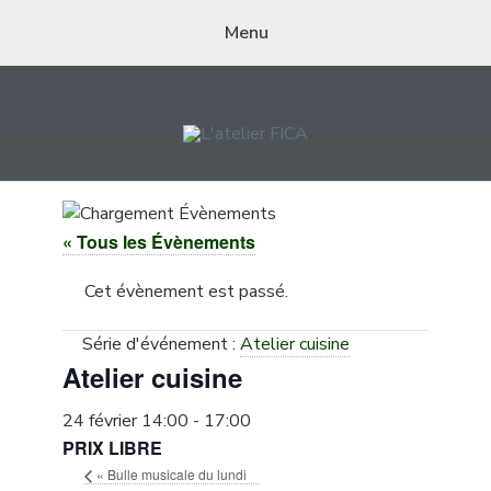
Menu
L'ATELIER FICA
Actions conviviales écologiques et solidaires sur le territoire de
Meximieux
« Tous les Évènements
Cet évènement est passé.
Série d'événement :
Atelier cuisine
Atelier cuisine
24 février 14:00
-
17:00
PRIX LIBRE
«
Bulle musicale du lundi