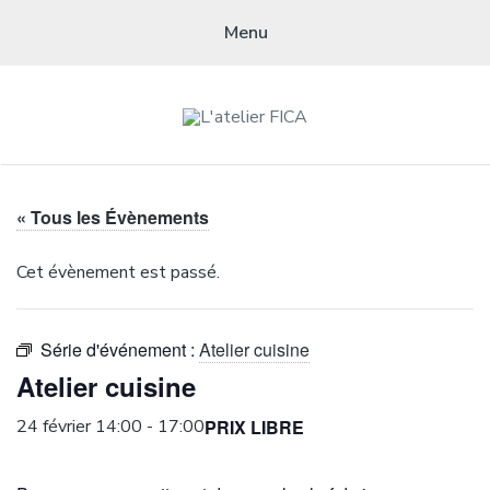
Menu
L'ATELIER FICA
Actions conviviales écologiques et solidaires sur le territoire de
« Tous les Évènements
Meximieux
Cet évènement est passé.
Série d'événement :
Atelier cuisine
Atelier cuisine
PRIX LIBRE
24 février 14:00
-
17:00