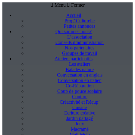
Menu
Fermer
Accueil
Prog’ Culturelle
Petites annonces
Qui sommes nous?
L’association
Conseils d’administration
Nos partenaires
Groupes de travail
Ateliers participatifs
Les ateliers
Balades nature
Conversation en anglais
Conversation en italien
Co-Réparation
Coup de pouce scolaire
Couture
Créactivité et Récup’
Cuisine
Ecriture créative
Jardin partagé
Jeux
Macramé
Meli-Melo