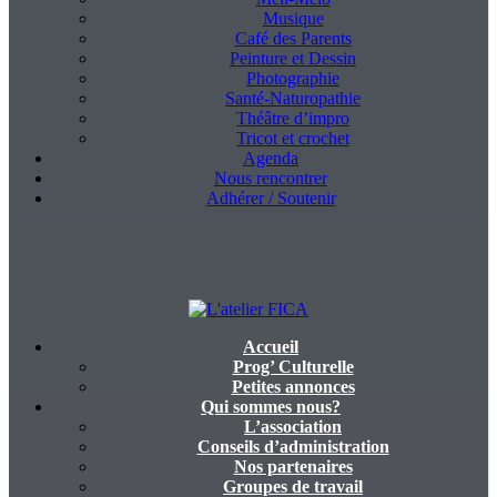
Musique
Café des Parents
Peinture et Dessin
Photographie
Santé-Naturopathie
Théâtre d’impro
Tricot et crochet
Agenda
Nous rencontrer
Adhérer / Soutenir
Accueil
L'atelier FICA
Prog’ Culturelle
Petites annonces
Qui sommes nous?
Actions conviviales écologiques et solidaires sur le territoire de
L’association
Meximieux
Conseils d’administration
Nos partenaires
Groupes de travail