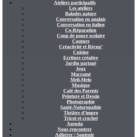
Ateliers participatifs
Les ateliers
Balades nature
Conversation en anglais
Conversation en italien
Co-Réparation
Coup de pouce scolaire
Couture
Créactivité et Récup’
Cuisine
Ecriture créative
Jardin partagé
Jeux
Macramé
Meli-Melo
Musique
Café des Parents
Peinture et Dessin
Photographie
Santé-Naturopathie
Théâtre d’impro
Tricot et crochet
Agenda
Nous rencontrer
Adhérer / Soutenir