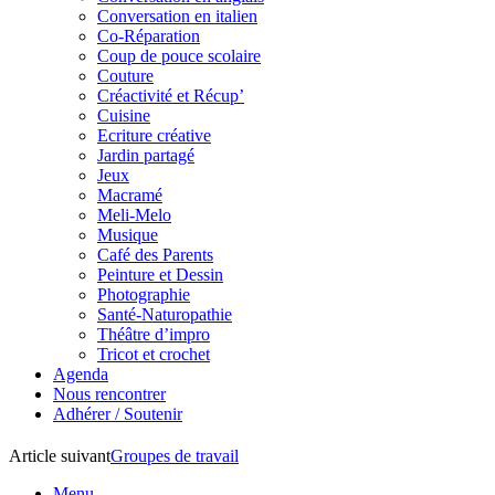
Conversation en italien
Co-Réparation
Coup de pouce scolaire
Couture
Créactivité et Récup’
Cuisine
Ecriture créative
Jardin partagé
Jeux
Macramé
Meli-Melo
Musique
Café des Parents
Peinture et Dessin
Photographie
Santé-Naturopathie
Théâtre d’impro
Tricot et crochet
Agenda
Nous rencontrer
Adhérer / Soutenir
Article suivant
Groupes de travail
Menu