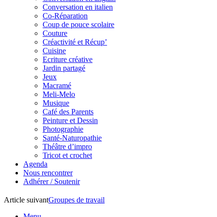
Conversation en italien
Co-Réparation
Coup de pouce scolaire
Couture
Créactivité et Récup’
Cuisine
Ecriture créative
Jardin partagé
Jeux
Macramé
Meli-Melo
Musique
Café des Parents
Peinture et Dessin
Photographie
Santé-Naturopathie
Théâtre d’impro
Tricot et crochet
Agenda
Nous rencontrer
Adhérer / Soutenir
Article suivant
Groupes de travail
Menu