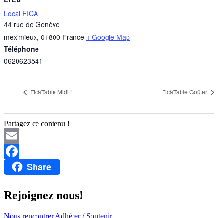
Local FICA
44 rue de Genève
meximieux
,
01800
France
+ Google Map
Téléphone
0620623541
FicàTable Midi !
FicàTable Goûter
Partagez ce contenu !
Email
Share
Facebook
Rejoignez nous!
Nous rencontrer
Adhérer / Soutenir