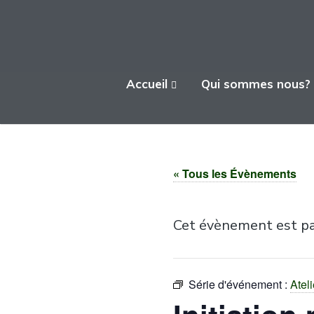
L'ATELIER FICA
Accueil
Qui sommes nous?
Actions conviviales écologiques et
solidaires sur le territoire de Meximieux
« Tous les Évènements
Cet évènement est pa
Série d'événement :
Ateli