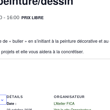
 peinture/dessin
0
-
16:00
PRIX LIBRE
e « buller » en s’initiant à la peinture décorative et au
projets et elle vous aidera à la concrétiser.
k
DÉTAILS
ORGANISATEUR
Date :
L’Atelier FICA
23 octobre 2025
Voir le site Organisateur