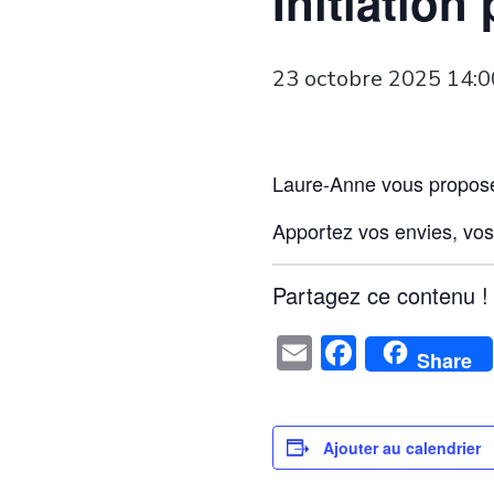
Initiation
23 octobre 2025 14:0
Laure-Anne vous propose d
Apportez vos envies, vos 
Partagez ce contenu !
Email
Faceboo
Share
Ajouter au calendrier