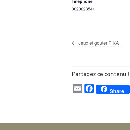
Téléphone
0620623541
Jeux et gouter FIKA
Partagez ce contenu !
Email
Faceboo
Share