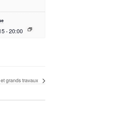
ue
15
-
20:00
s et grands travaux