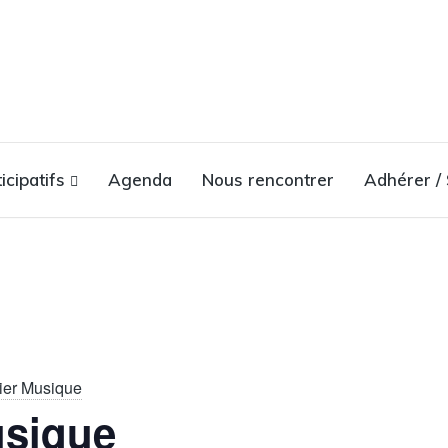
icipatifs
Agenda
Nous rencontrer
Adhérer / 
lier Musique
usique