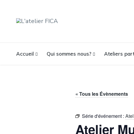
L'ATELIER FICA
Actions conviviales écologiques et solidaires sur le territoire
de Meximieux
Accueil
Qui sommes nous?
Ateliers part
« Tous les Évènements
Série d'événement :
Ate
Atelier M