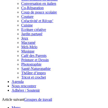
Conversation en italien
Co-Réparation
Coup de pouce scolaire
Couture
Créactivité et Récup’
Cuisine
Ecriture créative
Jardin partagé
Jeux
Macramé
Meli-Melo
Musique
Café des Parents
Peinture et Dessin
Photographie
Santé-Naturopathie
Théâtre d’impro
Tricot et crochet
Agenda
Nous rencontrer
Adhérer / Soutenir
Article suivant
Groupes de travail
Menu