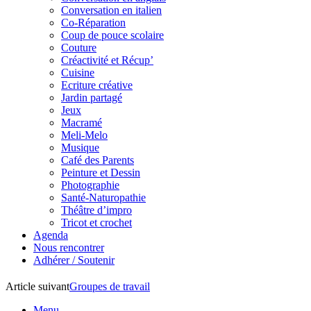
Conversation en italien
Co-Réparation
Coup de pouce scolaire
Couture
Créactivité et Récup’
Cuisine
Ecriture créative
Jardin partagé
Jeux
Macramé
Meli-Melo
Musique
Café des Parents
Peinture et Dessin
Photographie
Santé-Naturopathie
Théâtre d’impro
Tricot et crochet
Agenda
Nous rencontrer
Adhérer / Soutenir
Article suivant
Groupes de travail
Menu