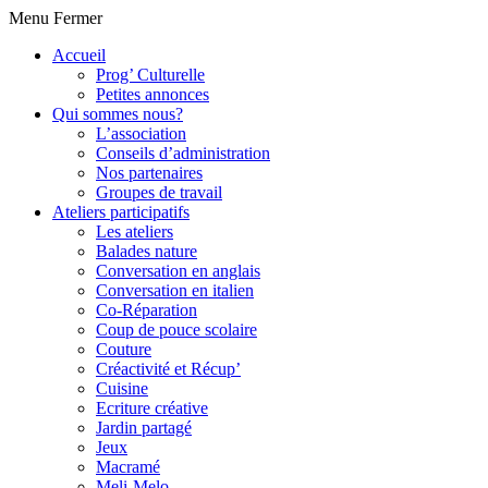
Menu
Fermer
Accueil
Prog’ Culturelle
Petites annonces
Qui sommes nous?
L’association
Conseils d’administration
Nos partenaires
Groupes de travail
Ateliers participatifs
Les ateliers
Balades nature
Conversation en anglais
Conversation en italien
Co-Réparation
Coup de pouce scolaire
Couture
Créactivité et Récup’
Cuisine
Ecriture créative
Jardin partagé
Jeux
Macramé
Meli-Melo