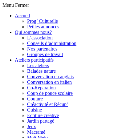
Menu
Fermer
Accueil
Prog’ Culturelle
Petites annonces
Qui sommes nous?
L’association
Conseils d’administration
Nos partenaires
Groupes de travail
Ateliers participatifs
Les ateliers
Balades nature
Conversation en anglais
Conversation en italien
Co-Réparation
Coup de pouce scolaire
Couture
Créactivité et Récup’
Cuisine
Ecriture créative
Jardin partagé
Jeux
Macramé
Meli-Melo