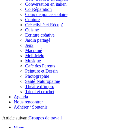
Conversation en italien
Co-Réparation
Coup de pouce scolaire
Couture
Créactivité et Récup’
Cuisine
Ecriture créative
Jardin partagé
Jeux
Macramé
Meli-Melo
Musique
Café des Parents
Peinture et Dessin
Photographie
Santé-Naturopathie
Théâtre d’impro
Tricot et crochet
Agenda
Nous rencontrer
Adhérer / Soutenir
Article suivant
Groupes de travail
Menu