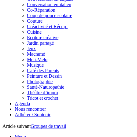
Conversation en italien
Co-Réparation
Coup de pouce scolaire
Couture
Créactivité et Récup’
Cuisine
Ecriture créative
Jardin partagé
Jeux
Macramé
Meli-Melo
Musique
Café des Parents
Peinture et Dessin
Photographie
Santé-Naturopathie
Théâtre d’impro
Tricot et crochet
Agenda
Nous rencontrer
Adhérer / Soutenir
Article suivant
Groupes de travail
Menu