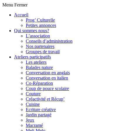
Menu
Fermer
Accueil
Prog’ Culturelle
Petites annonces
Qui sommes nous?
L’association
Conseils d’administration
Nos partenaires
Groupes de travail
Ateliers participatifs
Les ateliers
Balades nature
Conversation en anglais
Conversation en italien
Co-Réparation
Coup de pouce scolaire
Couture
Créactivité et Récup’
Cuisine
Ecriture créative
Jardin partagé
Jeux
Macramé
Meli-Melo