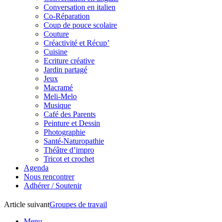
Conversation en italien
Co-Réparation
Coup de pouce scolaire
Couture
Créactivité et Récup’
Cuisine
Ecriture créative
Jardin partagé
Jeux
Macramé
Meli-Melo
Musique
Café des Parents
Peinture et Dessin
Photographie
Santé-Naturopathie
Théâtre d’impro
Tricot et crochet
Agenda
Nous rencontrer
Adhérer / Soutenir
Article suivant
Groupes de travail
Menu