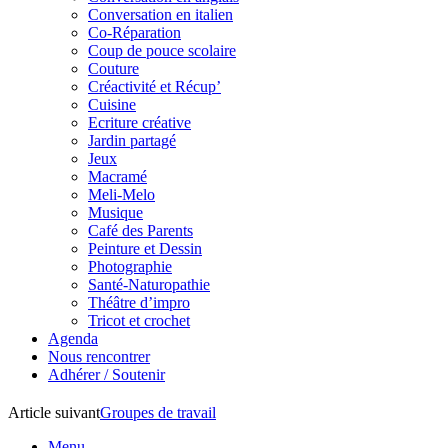
Conversation en italien
Co-Réparation
Coup de pouce scolaire
Couture
Créactivité et Récup’
Cuisine
Ecriture créative
Jardin partagé
Jeux
Macramé
Meli-Melo
Musique
Café des Parents
Peinture et Dessin
Photographie
Santé-Naturopathie
Théâtre d’impro
Tricot et crochet
Agenda
Nous rencontrer
Adhérer / Soutenir
Article suivant
Groupes de travail
Menu