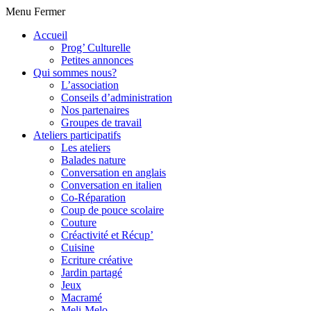
Menu
Fermer
Accueil
Prog’ Culturelle
Petites annonces
Qui sommes nous?
L’association
Conseils d’administration
Nos partenaires
Groupes de travail
Ateliers participatifs
Les ateliers
Balades nature
Conversation en anglais
Conversation en italien
Co-Réparation
Coup de pouce scolaire
Couture
Créactivité et Récup’
Cuisine
Ecriture créative
Jardin partagé
Jeux
Macramé
Meli-Melo