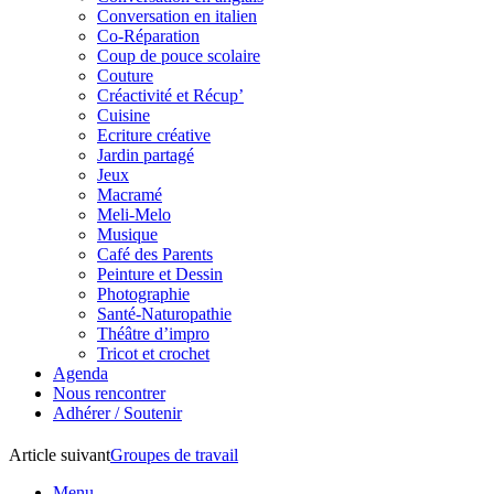
Conversation en italien
Co-Réparation
Coup de pouce scolaire
Couture
Créactivité et Récup’
Cuisine
Ecriture créative
Jardin partagé
Jeux
Macramé
Meli-Melo
Musique
Café des Parents
Peinture et Dessin
Photographie
Santé-Naturopathie
Théâtre d’impro
Tricot et crochet
Agenda
Nous rencontrer
Adhérer / Soutenir
Article suivant
Groupes de travail
Menu