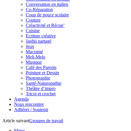
Conversation en italien
Co-Réparation
Coup de pouce scolaire
Couture
Créactivité et Récup’
Cuisine
Ecriture créative
Jardin partagé
Jeux
Macramé
Meli-Melo
Musique
Café des Parents
Peinture et Dessin
Photographie
Santé-Naturopathie
Théâtre d’impro
Tricot et crochet
Agenda
Nous rencontrer
Adhérer / Soutenir
Article suivant
Groupes de travail
Menu