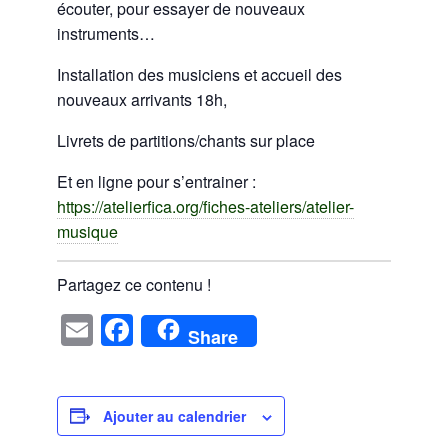
écouter, pour essayer de nouveaux
instruments…
Installation des musiciens et accueil des
nouveaux arrivants 18h,
Livrets de partitions/chants sur place
Et en ligne pour s’entrainer :
https://atelierfica.org/fiches-ateliers/atelier-
musique
Partagez ce contenu !
Email
Facebook
Share
Ajouter au calendrier