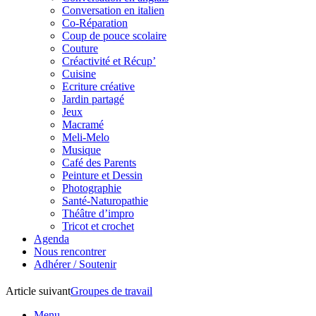
Conversation en italien
Co-Réparation
Coup de pouce scolaire
Couture
Créactivité et Récup’
Cuisine
Ecriture créative
Jardin partagé
Jeux
Macramé
Meli-Melo
Musique
Café des Parents
Peinture et Dessin
Photographie
Santé-Naturopathie
Théâtre d’impro
Tricot et crochet
Agenda
Nous rencontrer
Adhérer / Soutenir
Article suivant
Groupes de travail
Menu