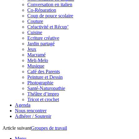
Conversation en italien
Co-Réparation
Coup de pouce scolaire
Couture
Créactivité et Récup’
Cuisine
Ecriture créative
Jardin partagé
Jeux
Macramé
Meli-Melo
Musique
Café des Parents
Peinture et Dessin
Photographie
Santé-Naturopathie
Théâtre d’impro
Tricot et crochet
Agenda
Nous rencontrer
Adhérer / Soutenir
Article suivant
Groupes de travail
Menu