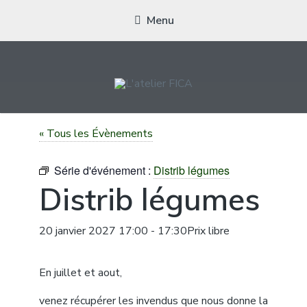
Menu
L'ATELIER FICA
Actions conviviales écologiques et solidaires sur le territoire de
« Tous les Évènements
Meximieux
Série d'événement :
Distrib légumes
Distrib légumes
20 janvier 2027 17:00
-
17:30
Prix libre
En juillet et aout,
venez récupérer les invendus que nous donne la