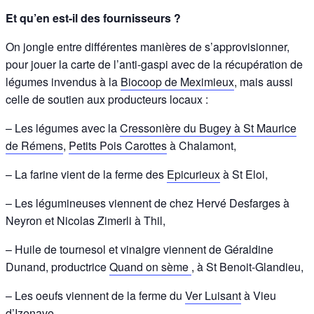
Et qu’en est-il des fournisseurs ?
On jongle entre différentes manières de s’approvisionner,
pour jouer la carte de l’anti-gaspi avec de la récupération de
légumes invendus à la
Biocoop de Meximieux
, mais aussi
celle de soutien aux producteurs locaux :
– Les légumes avec la
Cressonière du Bugey à St Maurice
de Rémens
,
Petits Pois Carottes
à Chalamont,
– La farine vient de la ferme des
Epicurieux
à St Eloi,
– Les légumineuses viennent de chez Hervé Desfarges à
Neyron et Nicolas Zimerli à Thil,
– Huile de tournesol et vinaigre viennent de Géraldine
Dunand, productrice
Quand on sème
, à St Benoit-Glandieu,
– Les oeufs viennent de la ferme du
Ver Luisant
à Vieu
d’Izenave …