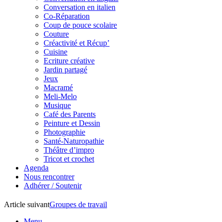
Conversation en italien
Co-Réparation
Coup de pouce scolaire
Couture
Créactivité et Récup’
Cuisine
Ecriture créative
Jardin partagé
Jeux
Macramé
Meli-Melo
Musique
Café des Parents
Peinture et Dessin
Photographie
Santé-Naturopathie
Théâtre d’impro
Tricot et crochet
Agenda
Nous rencontrer
Adhérer / Soutenir
Article suivant
Groupes de travail
Menu