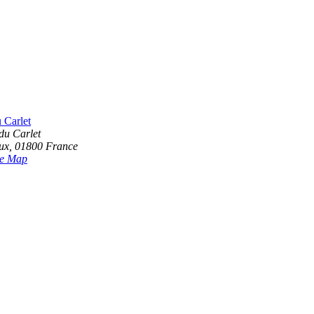
u Carlet
du Carlet
ux
,
01800
France
e Map