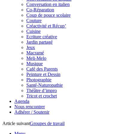
Conversation en italien
Co-Réparation
Coup de pouce scolaire
Couture
Créactivité et Récup’
Cuisine
Ecriture créative
Jardin partagé
Jeux
Macramé
Meli-Melo
Musique
Café des Parents
Peinture et Dessin
Photographie
Santé-Naturopathie
Théâtre d’impro
Tricot et crochet
Agenda
Nous rencontrer
Adhérer / Soutenir
Article suivant
Groupes de travail
Menu