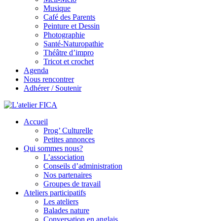
Musique
Café des Parents
Peinture et Dessin
Photographie
Santé-Naturopathie
Théâtre d’impro
Tricot et crochet
Agenda
Nous rencontrer
Adhérer / Soutenir
Accueil
L'atelier FICA
Prog’ Culturelle
Petites annonces
Actions conviviales écologiques et solidaires sur le territoire de Mex
Qui sommes nous?
L’association
Conseils d’administration
Nos partenaires
Groupes de travail
Ateliers participatifs
Les ateliers
Balades nature
Conversation en anglais