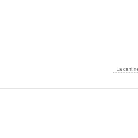
La cantin
!