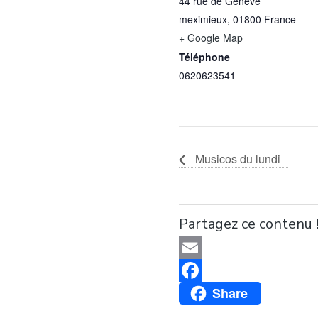
44 rue de Genève
meximieux
,
01800
France
+ Google Map
Téléphone
0620623541
Musicos du lundi
Partagez ce contenu 
Email
Facebook
Share