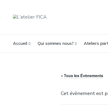
L'ATELIER FICA
Actions conviviales écologiques et solidaires sur le territoire
de Meximieux
Accueil
Qui sommes nous?
Ateliers part
« Tous les Évènements
Cet évènement est p