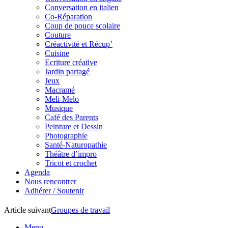
Conversation en italien
Co-Réparation
Coup de pouce scolaire
Couture
Créactivité et Récup’
Cuisine
Ecriture créative
Jardin partagé
Jeux
Macramé
Meli-Melo
Musique
Café des Parents
Peinture et Dessin
Photographie
Santé-Naturopathie
Théâtre d’impro
Tricot et crochet
Agenda
Nous rencontrer
Adhérer / Soutenir
Article suivant
Groupes de travail
Menu