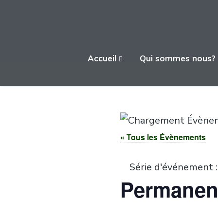
L'ATELIER FICA
Accueil
Qui sommes nous?
Actions conviviales écologiques et
solidaires sur le territoire de Meximieux
« Tous les Évènements
Série d'événement 
Permanenc