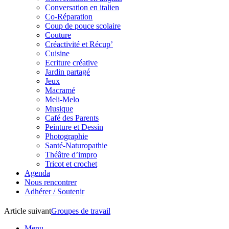
Conversation en italien
Co-Réparation
Coup de pouce scolaire
Couture
Créactivité et Récup’
Cuisine
Ecriture créative
Jardin partagé
Jeux
Macramé
Meli-Melo
Musique
Café des Parents
Peinture et Dessin
Photographie
Santé-Naturopathie
Théâtre d’impro
Tricot et crochet
Agenda
Nous rencontrer
Adhérer / Soutenir
Article suivant
Groupes de travail
Menu