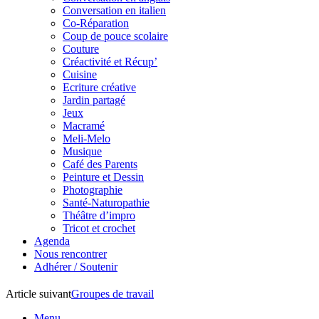
Conversation en italien
Co-Réparation
Coup de pouce scolaire
Couture
Créactivité et Récup’
Cuisine
Ecriture créative
Jardin partagé
Jeux
Macramé
Meli-Melo
Musique
Café des Parents
Peinture et Dessin
Photographie
Santé-Naturopathie
Théâtre d’impro
Tricot et crochet
Agenda
Nous rencontrer
Adhérer / Soutenir
Article suivant
Groupes de travail
Menu