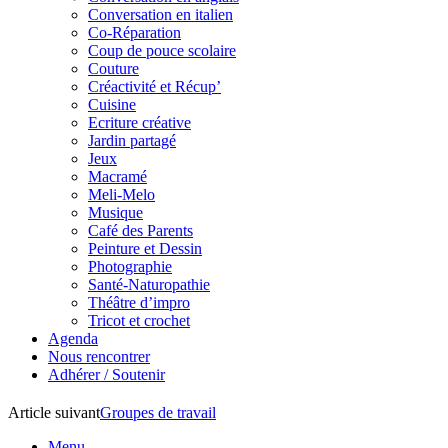
Conversation en italien
Co-Réparation
Coup de pouce scolaire
Couture
Créactivité et Récup’
Cuisine
Ecriture créative
Jardin partagé
Jeux
Macramé
Meli-Melo
Musique
Café des Parents
Peinture et Dessin
Photographie
Santé-Naturopathie
Théâtre d’impro
Tricot et crochet
Agenda
Nous rencontrer
Adhérer / Soutenir
Article suivant
Groupes de travail
Menu