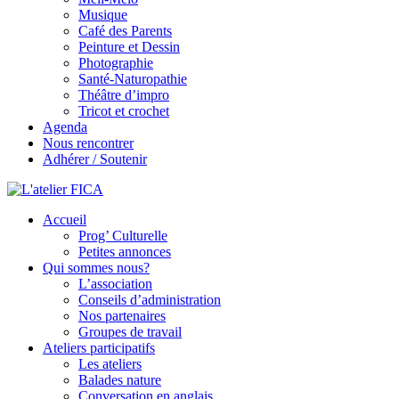
Musique
Café des Parents
Peinture et Dessin
Photographie
Santé-Naturopathie
Théâtre d’impro
Tricot et crochet
Agenda
Nous rencontrer
Adhérer / Soutenir
Accueil
L'atelier FICA
Prog’ Culturelle
Petites annonces
Actions conviviales écologiques et solidaires sur le territoire de Mex
Qui sommes nous?
L’association
Conseils d’administration
Nos partenaires
Groupes de travail
Ateliers participatifs
Les ateliers
Balades nature
Conversation en anglais