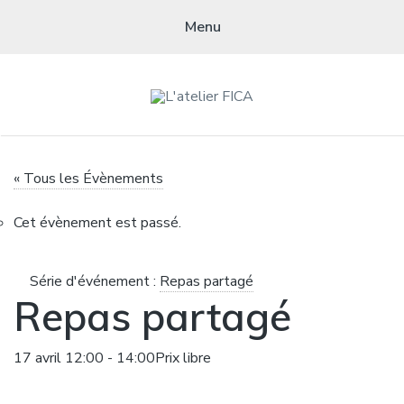
Menu
L'ATELIER FICA
Actions conviviales écologiques et solidaires sur le territoire de
« Tous les Évènements
Meximieux
Cet évènement est passé.
Série d'événement :
Repas partagé
Repas partagé
17 avril 12:00
-
14:00
Prix libre