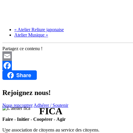
«
Atelier Reliure japonaise
Atelier Musique
»
Partagez ce contenu !
Email
Share
Facebook
Rejoignez nous!
Nous rencontrer
Adhérer / Soutenir
FICA
Faire
-
Initier
-
Coopérer
-
Agir
Une association de citoyens au service des citoyens.