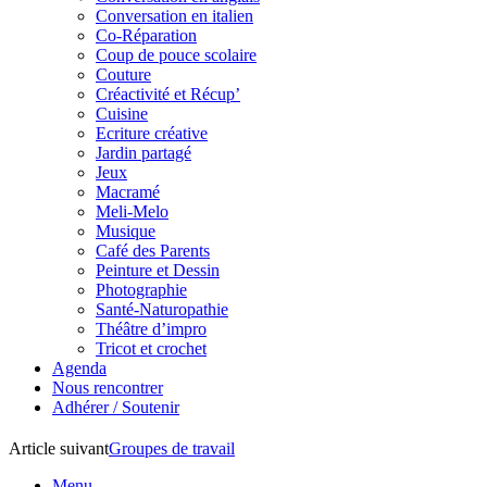
Conversation en italien
Co-Réparation
Coup de pouce scolaire
Couture
Créactivité et Récup’
Cuisine
Ecriture créative
Jardin partagé
Jeux
Macramé
Meli-Melo
Musique
Café des Parents
Peinture et Dessin
Photographie
Santé-Naturopathie
Théâtre d’impro
Tricot et crochet
Agenda
Nous rencontrer
Adhérer / Soutenir
Article suivant
Groupes de travail
Menu