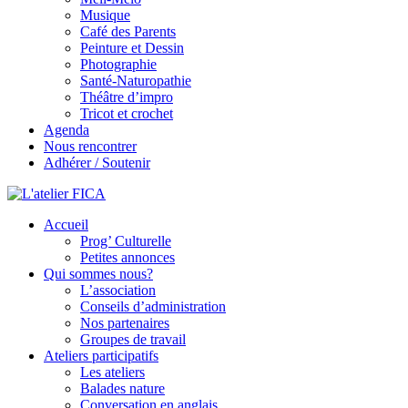
Musique
Café des Parents
Peinture et Dessin
Photographie
Santé-Naturopathie
Théâtre d’impro
Tricot et crochet
Agenda
Nous rencontrer
Adhérer / Soutenir
Accueil
L'atelier FICA
Prog’ Culturelle
Petites annonces
Actions conviviales écologiques et solidaires sur le territoire de Mex
Qui sommes nous?
L’association
Conseils d’administration
Nos partenaires
Groupes de travail
Ateliers participatifs
Les ateliers
Balades nature
Conversation en anglais