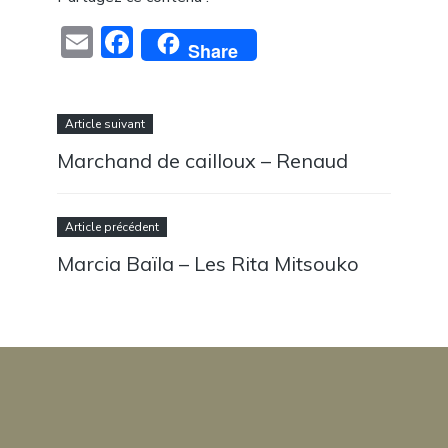
Email
Facebook
Share
Article suivant
Marchand de cailloux – Renaud
Article précédent
Marcia Baïla – Les Rita Mitsouko