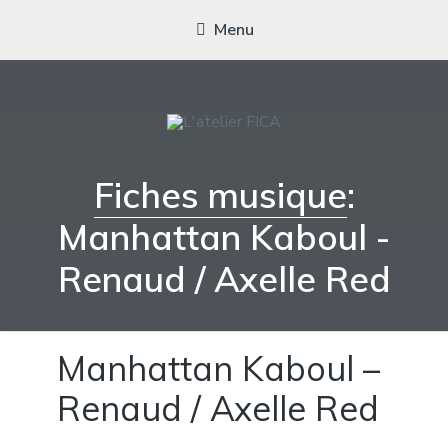
Menu
L'ATELIER FICA
Actions conviviales écologiques et solidaires sur le territoire de
Fiches musique
:
Meximieux
Manhattan Kaboul -
Renaud / Axelle Red
Manhattan Kaboul –
Renaud / Axelle Red