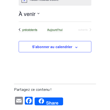
Notice
À venir
Sélectionnez
une
Évènements
précédents
Aujourd’hui
Évènements
suivants
date.
S’abonner au calendrier
Partagez ce contenu !
Email
Facebook
Share