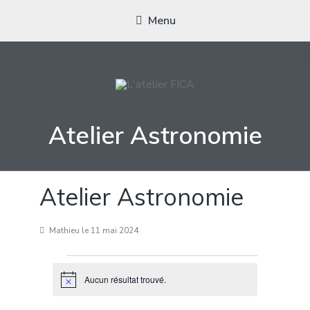
Menu
L'ATELIER FICA
Actions conviviales écologiques et solidaires sur le territoire de
Atelier Astronomie
Meximieux
Atelier Astronomie
Mathieu
le 11 mai 2024
Évènements
Aucun résultat trouvé.
Notice