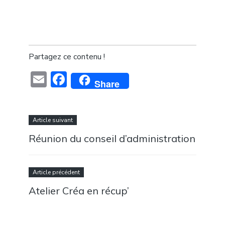
Partagez ce contenu !
Email
Facebook
Share
Article suivant
Réunion du conseil d’administration
Article précédent
Atelier Créa en récup’