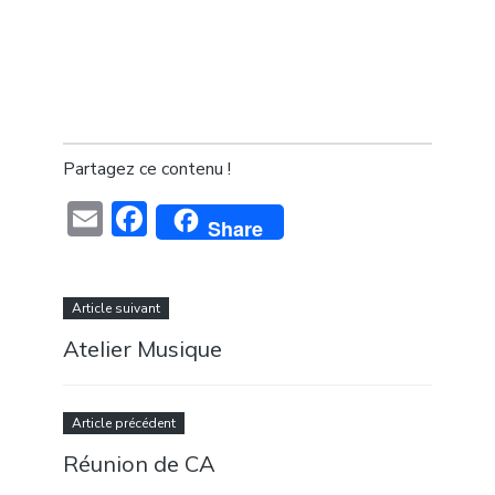
Partagez ce contenu !
Email
Facebook
Share
Article suivant
Atelier Musique
Article précédent
Réunion de CA