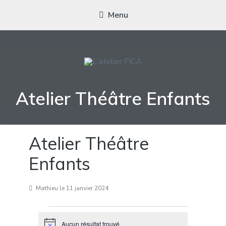
Menu
L'ATELIER FICA
Actions conviviales écologiques et solidaires sur le territoire de
Atelier Théâtre Enfants
Meximieux
Atelier Théâtre
Enfants
Mathieu
le 11 janvier 2024
Évènements
Aucun résultat trouvé.