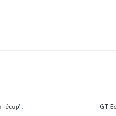
k
 récup’ :
GT E